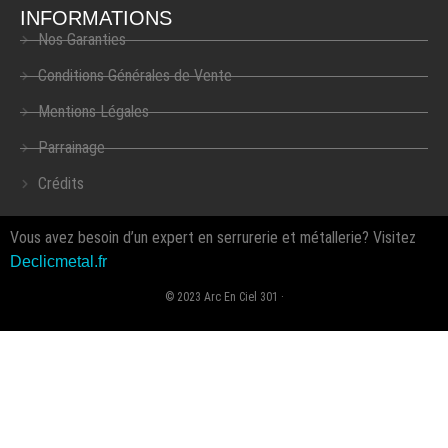
INFORMATIONS
Nos Garanties
Conditions Générales de Vente
Mentions Légales
Parrainage
Crédits
Vous avez besoin d’un expert en serrurerie et métallerie? Visitez
Declicmetal.fr
© 2023 Arc En Ciel 301 ·