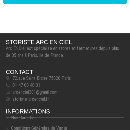
STORISTE ARC EN CIEL
Arc En Ciel est spécialisé en stores et fermetures depuis plus
de 35 ans à Paris, Ile de France.
CONTACT
72, rue Saint-Blaise 75020 Paris
01 47 00 40 01
arcenciel301@gmail.com
storiste-arcenciel.fr
INFORMATIONS
Nos Garanties
Conditions Générales de Vente