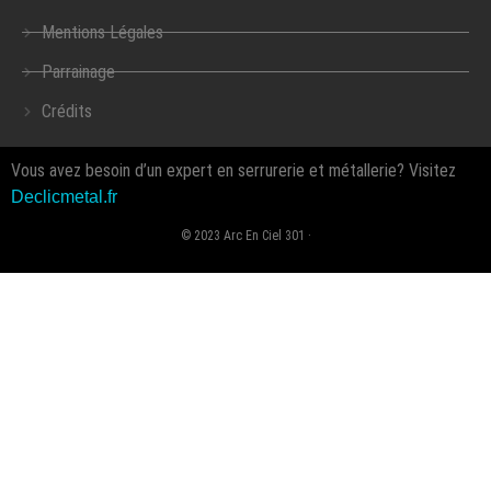
Mentions Légales
Parrainage
Crédits
Vous avez besoin d’un expert en serrurerie et métallerie? Visitez
Declicmetal.fr
© 2023 Arc En Ciel 301 ·