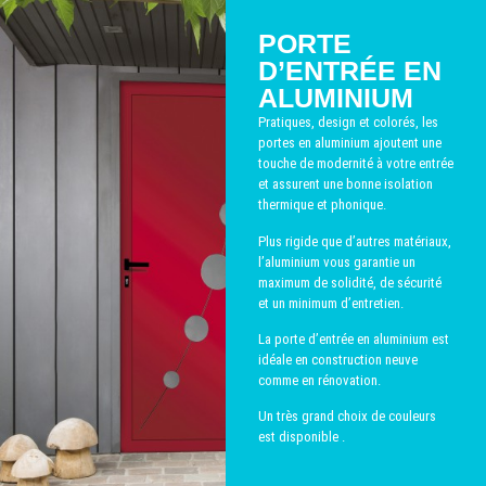
PORTE
D’ENTRÉE EN
ALUMINIUM
Pratiques, design et colorés, les
portes en aluminium ajoutent une
touche de modernité à votre entrée
et assurent une bonne isolation
thermique et phonique.
Plus rigide que d’autres matériaux,
l’aluminium vous garantie un
maximum de solidité, de sécurité
et un minimum d’entretien.
La porte d’entrée en aluminium est
idéale en construction neuve
comme en rénovation.
Un très grand choix de couleurs
est disponible .