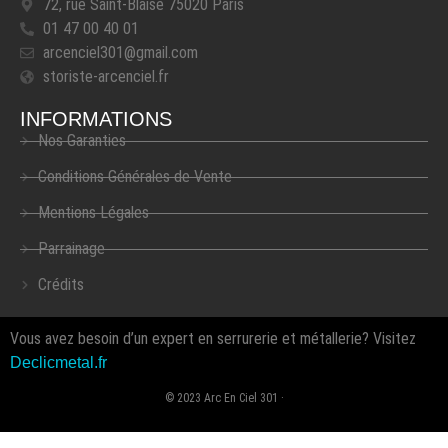
72, rue Saint-Blaise 75020 Paris
01 47 00 40 01
arcenciel301@gmail.com
storiste-arcenciel.fr
INFORMATIONS
Nos Garanties
Conditions Générales de Vente
Mentions Légales
Parrainage
Crédits
Vous avez besoin d’un expert en serrurerie et métallerie? Visitez
Declicmetal.fr
© 2023 Arc En Ciel 301 ·