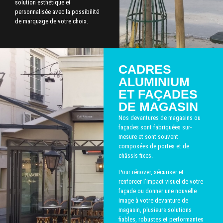
solution esthétique et
personnalisée avec la possibilité
de marquage de votre choix.
CADRES
ALUMINIUM
ET FAÇADES
DE MAGASIN
Nos devantures de magasins ou
façades sont fabriquées sur-
mesure et sont souvent
composées de portes et de
châssis fixes.
Pour rénover, sécuriser et
renforcer l’impact visuel de votre
façade ou donner une nouvelle
image à votre devanture de
magasin, plusieurs solutions
fiables, robustes et performantes