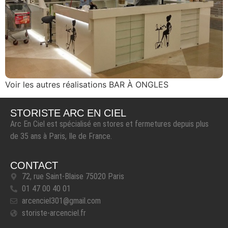
Voir les autres réalisations BAR À ONGLES
STORISTE ARC EN CIEL
Arc En Ciel est spécialisé en stores et fermetures depuis plus
de 35 ans à Paris, Ile de France.
CONTACT
72, rue Saint-Blaise 75020 Paris
01 47 00 40 01
arcenciel301@gmail.com
storiste-arcenciel.fr