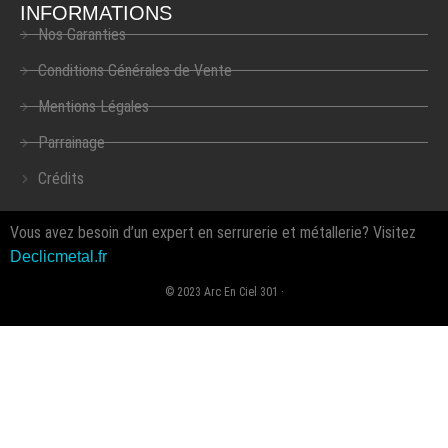
INFORMATIONS
Nos Garanties
Conditions Générales de Vente
Mentions Légales
Parrainage
Crédits
Vous avez besoin d’un expert en serrurerie et métallerie? Visitez
Declicmetal.fr
© 2023 Arc En Ciel 301 ·