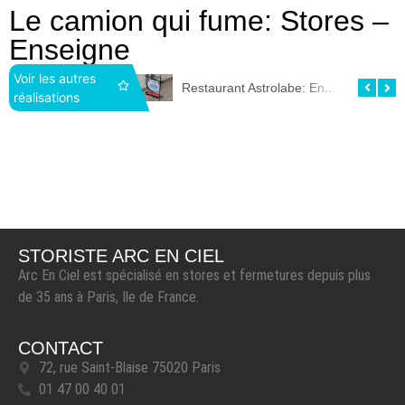
Le camion qui fume: Stores –
Enseigne
Voir les autres
Centre dentaire Dentago: Enseigne
Restaurant Astrolabe: Enseigne
réalisations
STORISTE ARC EN CIEL
Arc En Ciel est spécialisé en stores et fermetures depuis plus
de 35 ans à Paris, Ile de France.
CONTACT
72, rue Saint-Blaise 75020 Paris
01 47 00 40 01