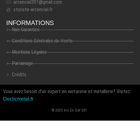
arcenciel301@gmail.com
storiste-arcenciel.fr
INFORMATIONS
Nos Garanties
Conditions Générales de Vente
Mentions Légales
Parrainage
Crédits
Vous avez besoin d’un expert en serrurerie et métallerie? Visitez
Declicmetal.fr
© 2023 Arc En Ciel 301 ·