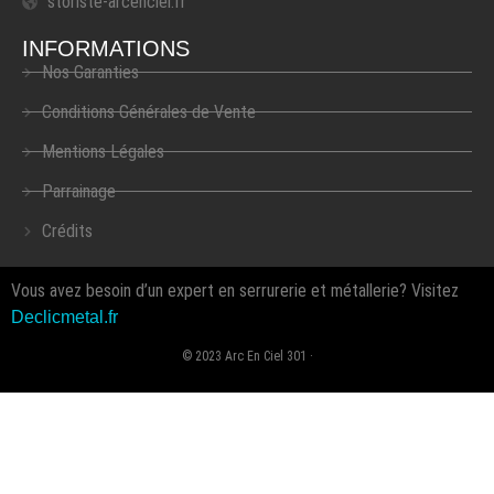
storiste-arcenciel.fr
INFORMATIONS
Nos Garanties
Conditions Générales de Vente
Mentions Légales
Parrainage
Crédits
Vous avez besoin d’un expert en serrurerie et métallerie? Visitez
Declicmetal.fr
© 2023 Arc En Ciel 301 ·