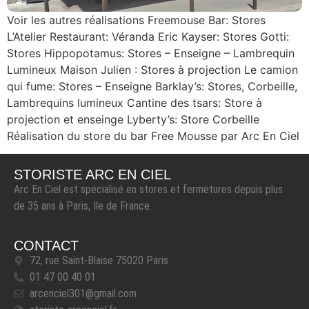
Voir les autres réalisations Freemouse Bar: Stores
L’Atelier Restaurant: Véranda Eric Kayser: Stores Gotti:
Stores Hippopotamus: Stores – Enseigne – Lambrequin
Lumineux Maison Julien : Stores à projection Le camion
qui fume: Stores – Enseigne Barklay’s: Stores, Corbeille,
Lambrequins lumineux Cantine des tsars: Store à
projection et enseinge Lyberty’s: Store Corbeille
Réalisation du store du bar Free Mousse par Arc En Ciel
STORISTE ARC EN CIEL
Arc En Ciel est spécialisé en stores et fermetures depuis plus
de 35 ans à Paris, Ile de France.
CONTACT
72, rue Saint-Blaise 75020 Paris
01 47 00 40 01
arcenciel301@gmail.com